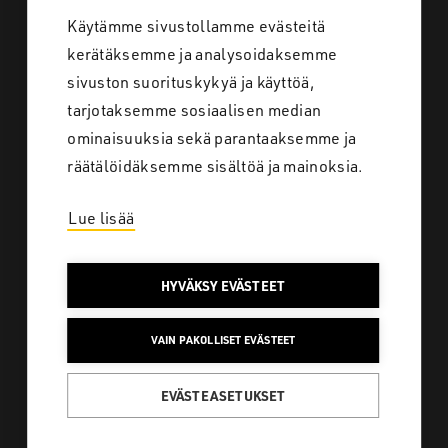
Töihin meille
Käytämme sivustollamme evästeitä
Yhteystiedot
kerätäksemme ja analysoidaksemme
sivuston suorituskykyä ja käyttöä,
tarjotaksemme sosiaalisen median
ominaisuuksia sekä parantaaksemme ja
Tietosuoja
räätälöidäksemme sisältöä ja mainoksia.
Lue lisää
SAKO SUOMI
HYVÄKSY EVÄSTEET
Löydä koko laaja
VAIN PAKOLLISET EVÄSTEET
tuotevalikoimamme
metsästykseen ja ulkoiluun
EVÄSTEASETUKSET